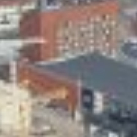
Skeittihalli
Varhaiskasvatus
Ateria- ja välipalamaksut
Mämminiemi
Taideapteekki
Kirjasto
Visit Jyvaskyla Region