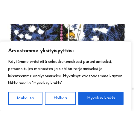
Arvostamme yksityisyyttäsi
Käytämme evästeitä selauskokemuksesi parantamiseksi,
personoitujen mainosten ja sisällön tarjoamiseksi ja
liikenteemme analysoimiseksi. Hyväksyt evästeidemme käytön
klikkaamalla ”Hyväksy kaikki”.
0
Mukauta
Hylkää
Hyväksy kaikki
Haku
Etsi: