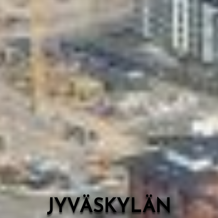
Valon Kaupunki
Lasten Lysti & LystiKylä-festivaali
Ohje
English
JYVÄSKYLÄN