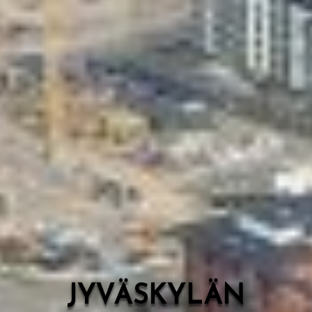
Valon Kaupunki
Lasten Lysti & LystiKylä-festivaali
Ohje
English
JYVÄSKYLÄN