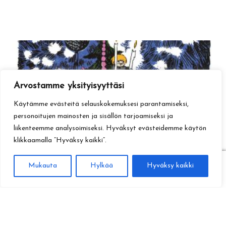
Arvostamme yksityisyyttäsi
Käytämme evästeitä selauskokemuksesi parantamiseksi,
personoitujen mainosten ja sisällön tarjoamiseksi ja
liikenteemme analysoimiseksi. Hyväksyt evästeidemme käytön
klikkaamalla ”Hyväksy kaikki”.
0
Mukauta
Hylkää
Hyväksy kaikki
Haku
Etsi: