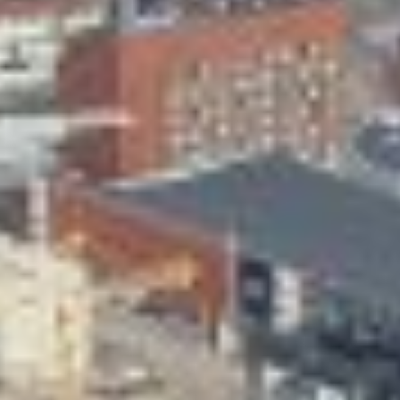
Skeittihalli
Varhaiskasvatus
Ateria- ja välipalamaksut
Mämminiemi
Taideapteekki
Kirjasto
Visit Jyvaskyla Region