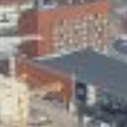
Skeittihalli
Varhaiskasvatus
Ateria- ja välipalamaksut
Mämminiemi
Taideapteekki
Kirjasto
Visit Jyvaskyla Region