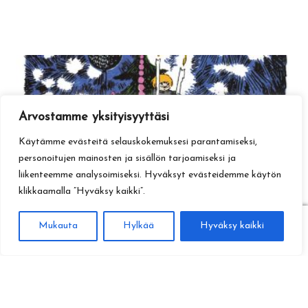
Arvostamme yksityisyyttäsi
Käytämme evästeitä selauskokemuksesi parantamiseksi,
personoitujen mainosten ja sisällön tarjoamiseksi ja
liikenteemme analysoimiseksi. Hyväksyt evästeidemme käytön
klikkaamalla ”Hyväksy kaikki”.
0
Mukauta
Hylkää
Hyväksy kaikki
Haku
Etsi: