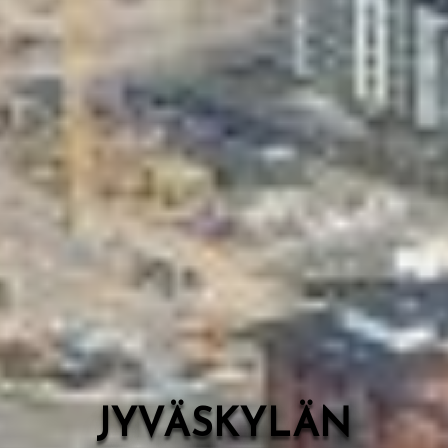
Valon Kaupunki
Lasten Lysti & LystiKylä-festivaali
Ohje
English
JYVÄSKYLÄN