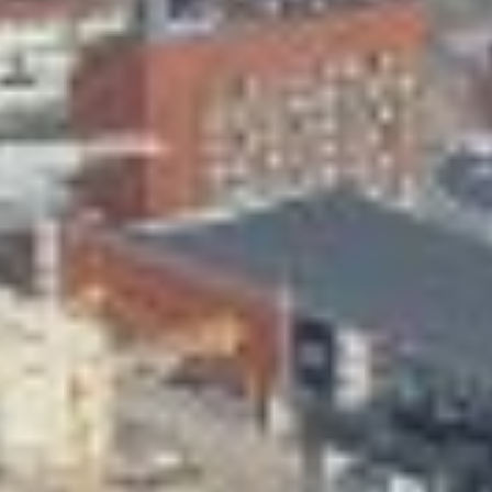
Skeittihalli
Varhaiskasvatus
Ateria- ja välipalamaksut
Mämminiemi
Taideapteekki
Kirjasto
Visit Jyvaskyla Region