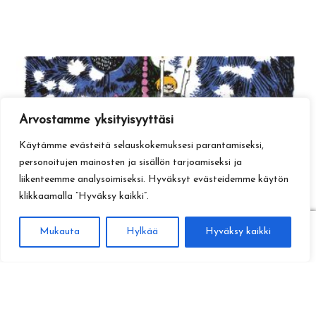
Arvostamme yksityisyyttäsi
Käytämme evästeitä selauskokemuksesi parantamiseksi,
personoitujen mainosten ja sisällön tarjoamiseksi ja
liikenteemme analysoimiseksi. Hyväksyt evästeidemme käytön
klikkaamalla ”Hyväksy kaikki”.
0
Mukauta
Hylkää
Hyväksy kaikki
Haku
Etsi: