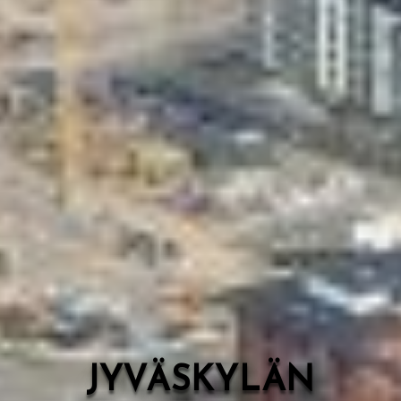
Valon Kaupunki
Lasten Lysti & LystiKylä-festivaali
Ohje
English
JYVÄSKYLÄN