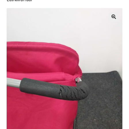
Lastenrattaat
Suomen käsityön museo
🔍
Skeittihalli
Varhaiskasvatus
Ateria- ja välipalamaksut
Mämminiemi
Taideapteekki
Kirjasto