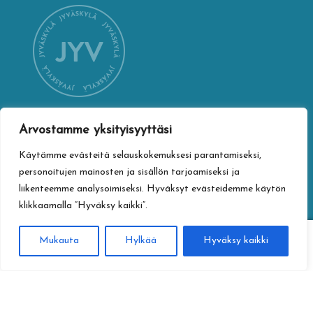
Arvostamme yksityisyyttäsi
YHTEYSTIEDOT
Käytämme evästeitä selauskokemuksesi parantamiseksi,
Jyväskylän kaupungin verkkokauppa
personoitujen mainosten ja sisällön tarjoamiseksi ja
Vapaudenkatu 32
liikenteemme analysoimiseksi. Hyväksyt evästeidemme käytön
40100 Jyväskylä
klikkaamalla ”Hyväksy kaikki”.
jyvaskylan.verkkokauppa@jyvaskyla.fi
0
Mukauta
Hylkää
Hyväksy kaikki
Haku
Etsi:
TIETOTURVA
Tietosuojaseloste
Toimitusehdot