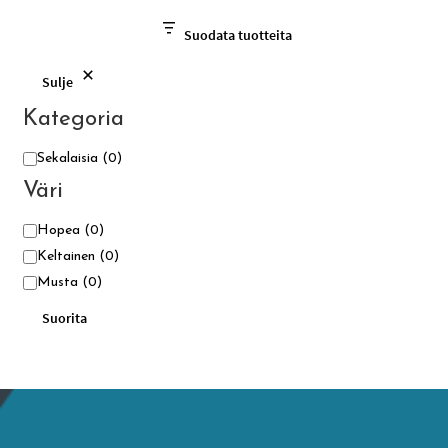
Suodata tuotteita
Sulje
Kategoria
Kategoria
Sekalaisia
(0)
Väri
Väri
Hopea
(0)
Keltainen
(0)
Musta
(0)
Suorita