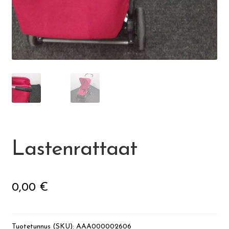
Visit Jyvaskyla Region
Valon Kaupunki
Lasten Lysti & LystiKylä-festivaali
Ohje
English
Lastenrattaat
0,00
€
Tuotetunnus (SKU):
AAA000002606