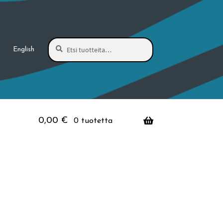
Haku
Etsi:
English
0,00
€
0 tuotetta