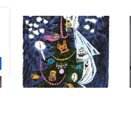
n
Kuusi pe 11.12. klo 18 Villa
Rana
12,00
€