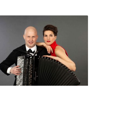
Seniorimessujen juhlaohjelma
ma 5.10. klo 17
10,00
€