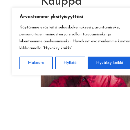
Kauppa
Arvostamme yksityisyyttäsi
Käytämme evästeitä selauskokemuksesi parantamiseksi,
personoitujen mainosten ja sisällön tarjoamiseksi ja
liikenteemme analysoimiseksi. Hyväksyt evästeidemme käytö
klikkaamalla ”Hyväksy kaikki”.
Mukauta
Hylkää
Hyväksy kaikki
Amadeus Lundberg:
Hopeinen kuu ke 28.10. klo 17
15,00
€