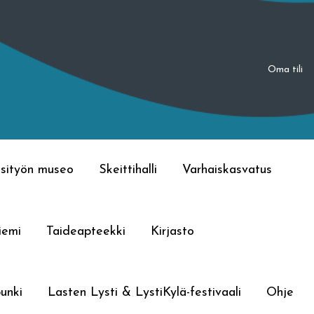
Oma tili
sityön museo
Skeittihalli
Varhaiskasvatus
iemi
Taideapteekki
Kirjasto
unki
Lasten Lysti & LystiKylä-festivaali
Ohje