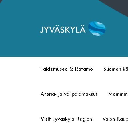
Siirry
Siirry
navigointiin
sisältöön
Taidemuseo & Ratamo
Suomen kä
Ateria- ja välipalamaksut
Mämmin
Visit Jyvaskyla Region
Valon Kaup