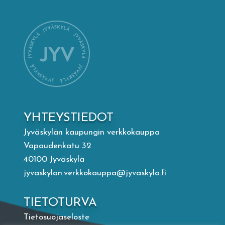
Mämminiemi
Taideapteekki
Kirjasto
Visit Jyvaskyla Region
YHTEYSTIEDOT
Valon Kaupunki
Jyväskylän kaupungin verkkokauppa
Vapaudenkatu 32
40100 Jyväskylä
Lasten Lysti & LystiKylä-festivaali
jyvaskylan.verkkokauppa@jyvaskyla.fi
Ohje
TIETOTURVA
Tietosuojaseloste
English