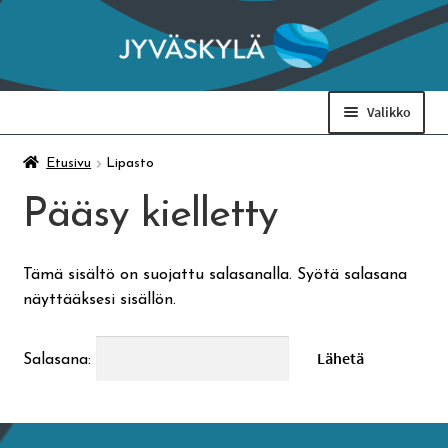
Siirry
Siirry
navigointiin
sisältöön
Valikko
Taidemuseo & Ratamo
Etusivu
Lipasto
Pääsy kielletty
Suomen käsityön museo
Tämä sisältö on suojattu salasanalla. Syötä salasana
Skeittihalli
näyttääksesi sisällön.
Varhaiskasvatus
Salasana:
Ateria- ja välipalamaksut