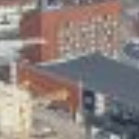
Skeittihalli
Varhaiskasvatus
Ateria- ja välipalamaksut
Mämminiemi
Taideapteekki
Kirjasto
Visit Jyvaskyla Region