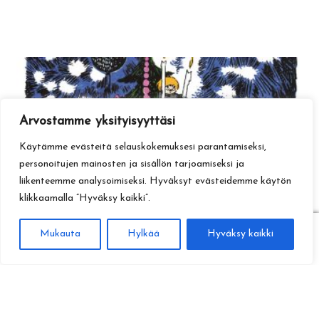
Arvostamme yksityisyyttäsi
Käytämme evästeitä selauskokemuksesi parantamiseksi,
personoitujen mainosten ja sisällön tarjoamiseksi ja
liikenteemme analysoimiseksi. Hyväksyt evästeidemme käytön
klikkaamalla ”Hyväksy kaikki”.
0
Mukauta
Hylkää
Hyväksy kaikki
Haku
Etsi: