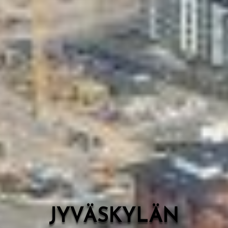
Valon Kaupunki
Lasten Lysti & LystiKylä-festivaali
Ohje
English
JYVÄSKYLÄN