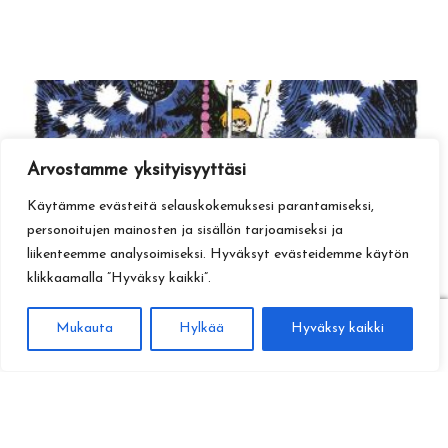
Arvostamme yksityisyyttäsi
Käytämme evästeitä selauskokemuksesi parantamiseksi,
personoitujen mainosten ja sisällön tarjoamiseksi ja
liikenteemme analysoimiseksi. Hyväksyt evästeidemme käytön
klikkaamalla ”Hyväksy kaikki”.
0
Mukauta
Hylkää
Hyväksy kaikki
Haku
Etsi: