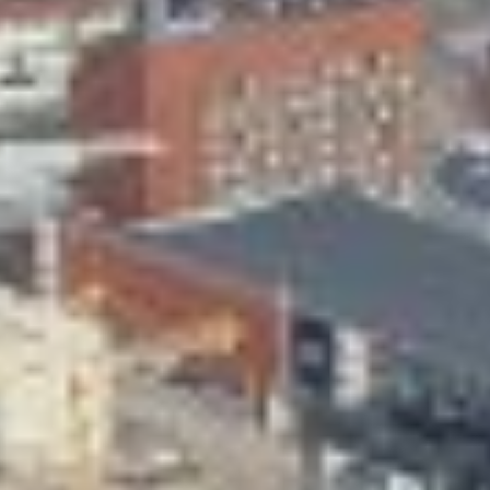
Skeittihalli
Varhaiskasvatus
Ateria- ja välipalamaksut
Mämminiemi
Taideapteekki
Kirjasto
Visit Jyvaskyla Region