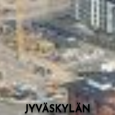
Valon Kaupunki
Lasten Lysti & LystiKylä-festivaali
Ohje
English
JYVÄSKYLÄN