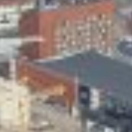
Skeittihalli
Varhaiskasvatus
Ateria- ja välipalamaksut
Mämminiemi
Taideapteekki
Kirjasto
Visit Jyvaskyla Region