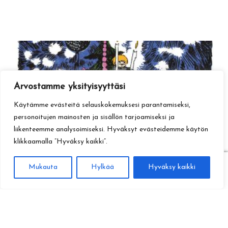
Arvostamme yksityisyyttäsi
Käytämme evästeitä selauskokemuksesi parantamiseksi,
personoitujen mainosten ja sisällön tarjoamiseksi ja
liikenteemme analysoimiseksi. Hyväksyt evästeidemme käytön
klikkaamalla ”Hyväksy kaikki”.
0
Mukauta
Hylkää
Hyväksy kaikki
Haku
Etsi: