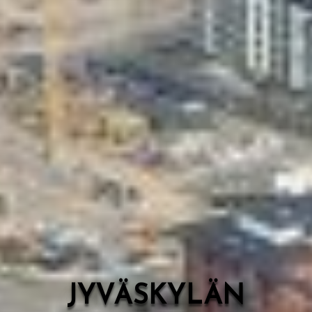
Valon Kaupunki
Lasten Lysti & LystiKylä-festivaali
Ohje
English
JYVÄSKYLÄN