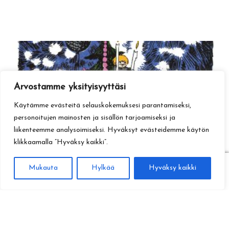
Arvostamme yksityisyyttäsi
Käytämme evästeitä selauskokemuksesi parantamiseksi,
personoitujen mainosten ja sisällön tarjoamiseksi ja
liikenteemme analysoimiseksi. Hyväksyt evästeidemme käytön
klikkaamalla ”Hyväksy kaikki”.
0
Mukauta
Hylkää
Hyväksy kaikki
Haku
Etsi: