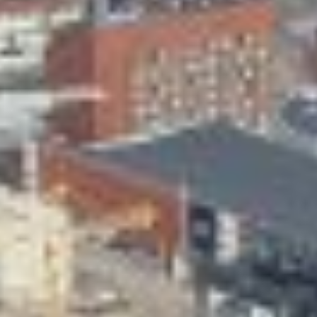
Skeittihalli
Varhaiskasvatus
Ateria- ja välipalamaksut
Mämminiemi
Taideapteekki
Kirjasto
Visit Jyvaskyla Region