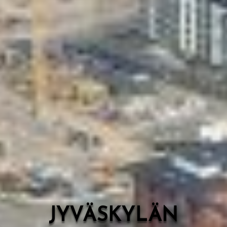
Valon Kaupunki
Lasten Lysti & LystiKylä-festivaali
Ohje
English
JYVÄSKYLÄN