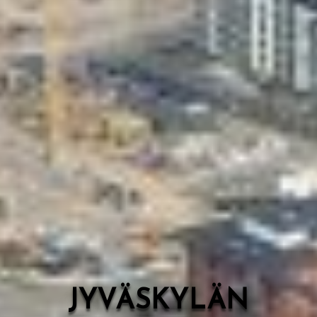
Valon Kaupunki
Lasten Lysti & LystiKylä-festivaali
Ohje
English
JYVÄSKYLÄN