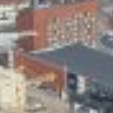
Skeittihalli
Varhaiskasvatus
Ateria- ja välipalamaksut
Mämminiemi
Taideapteekki
Kirjasto
Visit Jyvaskyla Region