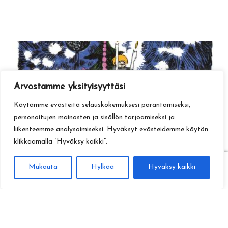
Arvostamme yksityisyyttäsi
Käytämme evästeitä selauskokemuksesi parantamiseksi,
personoitujen mainosten ja sisällön tarjoamiseksi ja
liikenteemme analysoimiseksi. Hyväksyt evästeidemme käytön
klikkaamalla ”Hyväksy kaikki”.
0
Mukauta
Hylkää
Hyväksy kaikki
Haku
Etsi: