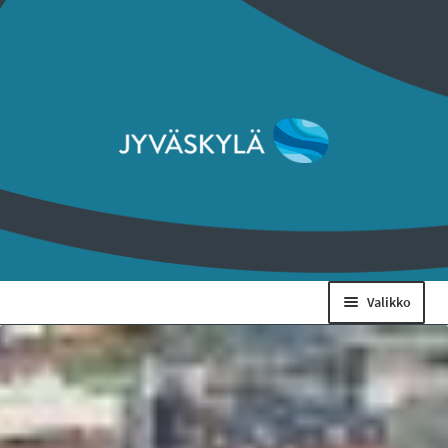
Siirry
Siirry
navigointiin
sisältöön
Valikko
Taidemuseo & Ratamo
Suomen käsityön museo