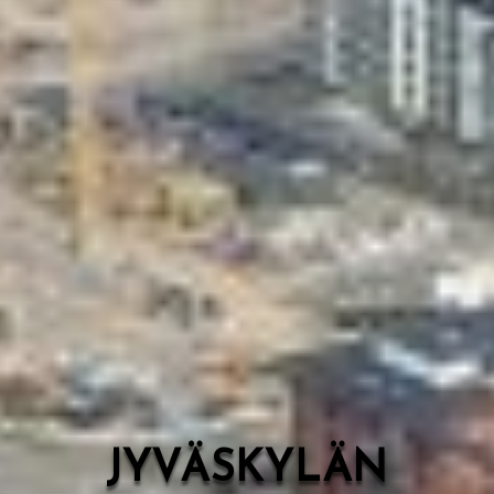
Valon Kaupunki
Lasten Lysti & LystiKylä-festivaali
Ohje
English
JYVÄSKYLÄN