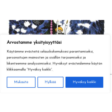
Arvostamme yksityisyyttäsi
Käytämme evästeitä selauskokemuksesi parantamiseksi,
personoitujen mainosten ja sisällön tarjoamiseksi ja
liikenteemme analysoimiseksi. Hyväksyt evästeidemme käytön
klikkaamalla ”Hyväksy kaikki”.
0
Mukauta
Hylkää
Hyväksy kaikki
Haku
Etsi: