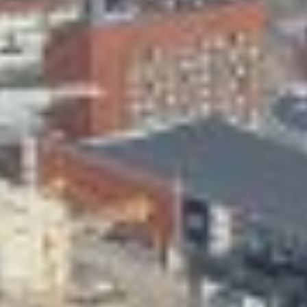
Skeittihalli
Varhaiskasvatus
Ateria- ja välipalamaksut
Mämminiemi
Taideapteekki
Kirjasto
Visit Jyvaskyla Region