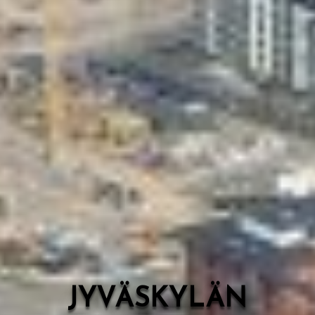
Valon Kaupunki
Lasten Lysti & LystiKylä-festivaali
Ohje
English
JYVÄSKYLÄN