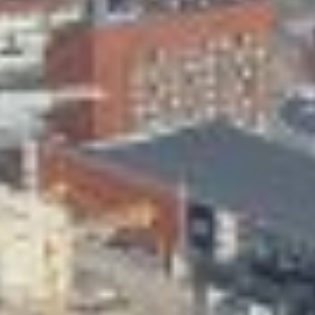
Skeittihalli
Varhaiskasvatus
Ateria- ja välipalamaksut
Mämminiemi
Taideapteekki
Kirjasto
Visit Jyvaskyla Region