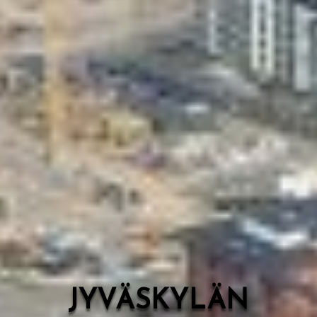
Valon Kaupunki
Lasten Lysti & LystiKylä-festivaali
Ohje
English
JYVÄSKYLÄN