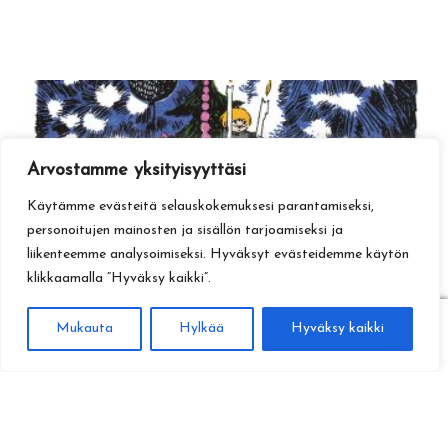
Arvostamme yksityisyyttäsi
Käytämme evästeitä selauskokemuksesi parantamiseksi,
personoitujen mainosten ja sisällön tarjoamiseksi ja
liikenteemme analysoimiseksi. Hyväksyt evästeidemme käytön
klikkaamalla ”Hyväksy kaikki”.
0
Mukauta
Hylkää
Hyväksy kaikki
Haku
Etsi: