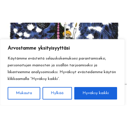
Arvostamme yksityisyyttäsi
Käytämme evästeitä selauskokemuksesi parantamiseksi,
personoitujen mainosten ja sisällön tarjoamiseksi ja
liikenteemme analysoimiseksi. Hyväksyt evästeidemme käytön
klikkaamalla ”Hyväksy kaikki”.
0
Mukauta
Hylkää
Hyväksy kaikki
Haku
Etsi: