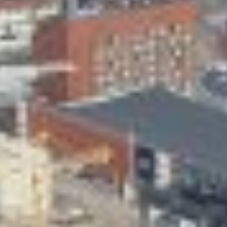
Skeittihalli
Varhaiskasvatus
Ateria- ja välipalamaksut
Mämminiemi
Taideapteekki
Kirjasto
Visit Jyvaskyla Region