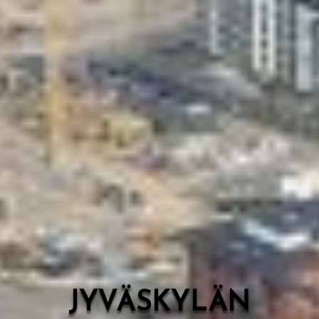
Valon Kaupunki
Lasten Lysti & LystiKylä-festivaali
Ohje
English
JYVÄSKYLÄN