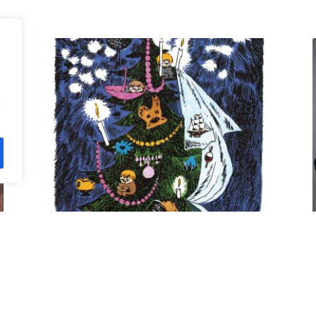
n
Kuusi pe 11.12. klo 18 Villa
Rana
12,00
€