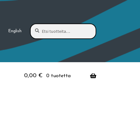
Haku
Etsi:
English
0,00
€
0 tuotetta