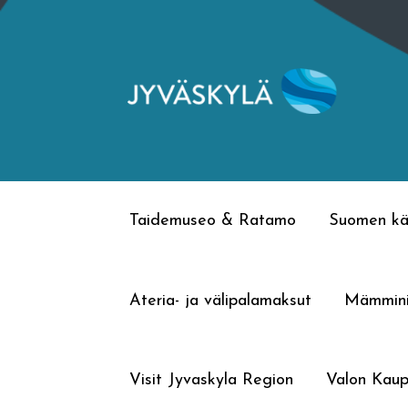
Siirry
Siirry
navigointiin
sisältöön
Taidemuseo & Ratamo
Suomen kä
Ateria- ja välipalamaksut
Mämmin
Visit Jyvaskyla Region
Valon Kaup