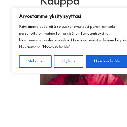
Kauppa
Arvostamme yksityisyyttäsi
Käytämme evästeitä selauskokemuksesi parantamiseksi,
personoitujen mainosten ja sisällön tarjoamiseksi ja
liikenteemme analysoimiseksi. Hyväksyt evästeidemme käytö
klikkaamalla ”Hyväksy kaikki”.
Mukauta
Hylkää
Hyväksy kaikki
Amadeus Lundberg:
Hopeinen kuu ke 28.10. klo 17
15,00
€