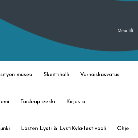
Oma tili
sityön museo
Skeittihalli
Varhaiskasvatus
iemi
Taideapteekki
Kirjasto
unki
Lasten Lysti & LystiKylä-festivaali
Ohje