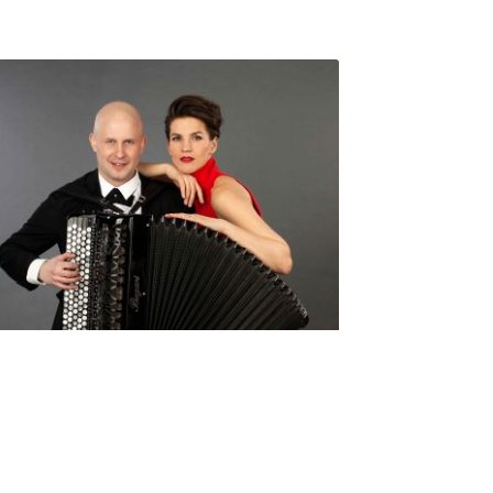
Seniorimessujen juhlaohjelma
ma 5.10. klo 17
10,00
€