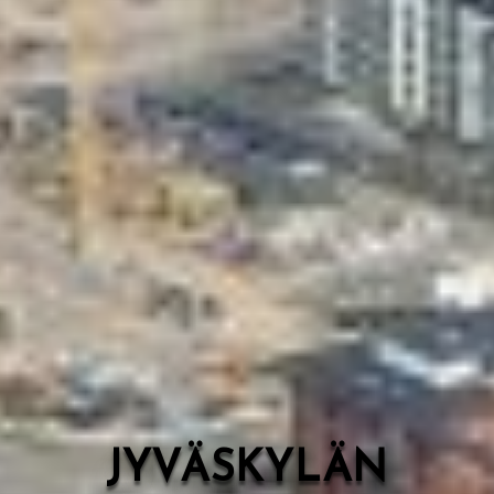
Valon Kaupunki
Lasten Lysti & LystiKylä-festivaali
Ohje
English
JYVÄSKYLÄN