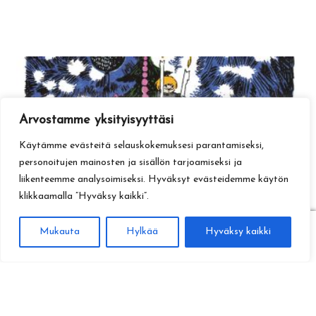
Arvostamme yksityisyyttäsi
Käytämme evästeitä selauskokemuksesi parantamiseksi,
personoitujen mainosten ja sisällön tarjoamiseksi ja
liikenteemme analysoimiseksi. Hyväksyt evästeidemme käytön
klikkaamalla ”Hyväksy kaikki”.
0
Mukauta
Hylkää
Hyväksy kaikki
Haku
Etsi: