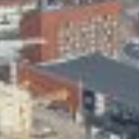
Skeittihalli
Varhaiskasvatus
Ateria- ja välipalamaksut
Mämminiemi
Taideapteekki
Kirjasto
Visit Jyvaskyla Region