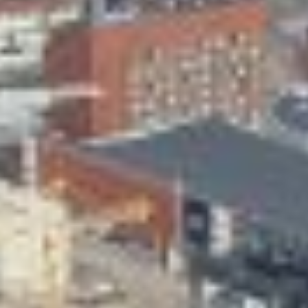
Skeittihalli
Varhaiskasvatus
Ateria- ja välipalamaksut
Mämminiemi
Taideapteekki
Kirjasto
Visit Jyvaskyla Region