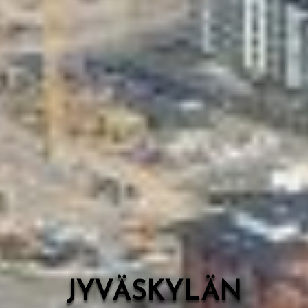
Valon Kaupunki
Lasten Lysti & LystiKylä-festivaali
Ohje
English
JYVÄSKYLÄN