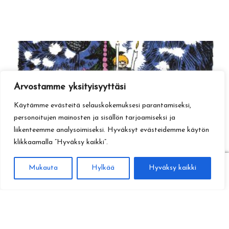
Arvostamme yksityisyyttäsi
Käytämme evästeitä selauskokemuksesi parantamiseksi,
personoitujen mainosten ja sisällön tarjoamiseksi ja
liikenteemme analysoimiseksi. Hyväksyt evästeidemme käytön
klikkaamalla ”Hyväksy kaikki”.
0
Mukauta
Hylkää
Hyväksy kaikki
Haku
Etsi: