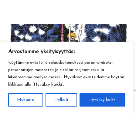
Arvostamme yksityisyyttäsi
Käytämme evästeitä selauskokemuksesi parantamiseksi,
personoitujen mainosten ja sisällön tarjoamiseksi ja
liikenteemme analysoimiseksi. Hyväksyt evästeidemme käytön
klikkaamalla ”Hyväksy kaikki”.
0
Mukauta
Hylkää
Hyväksy kaikki
Haku
Etsi: