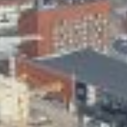
Skeittihalli
Varhaiskasvatus
Ateria- ja välipalamaksut
Mämminiemi
Taideapteekki
Kirjasto
Visit Jyvaskyla Region