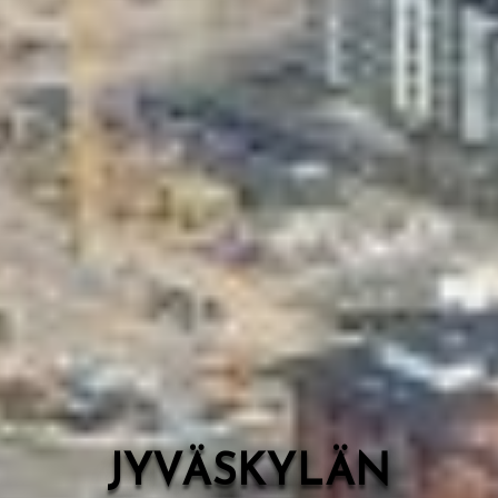
Valon Kaupunki
Lasten Lysti & LystiKylä-festivaali
Ohje
English
JYVÄSKYLÄN