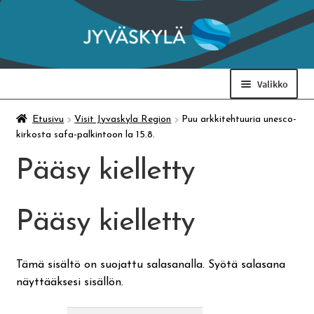
Siirry
Siirry
navigointiin
sisältöön
Valikko
Taidemuseo & Ratamo
Etusivu
Visit Jyvaskyla Region
Puu arkkitehtuuria unesco-
kirkosta safa-palkintoon la 15.8.
Suomen käsityön museo
Pääsy kielletty
Skeittihalli
Pääsy kielletty
Varhaiskasvatus
Tämä sisältö on suojattu salasanalla. Syötä salasana
näyttääksesi sisällön.
Ateria- ja välipalamaksut