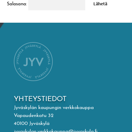
Salasana:
Mämminiemi
Taideapteekki
Kirjasto
Visit Jyvaskyla Region
Valon Kaupunki
Lasten Lysti & LystiKylä-festivaali
YHTEYSTIEDOT
Jyväskylän kaupungin verkkokauppa
Ohje
Vapaudenkatu 32
40100 Jyväskylä
jyvaskylan.verkkokauppa@jyvaskyla.fi