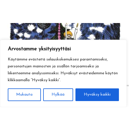
Arvostamme yksityisyyttäsi
Käytämme evästeitä selauskokemuksesi parantamiseksi,
personoitujen mainosten ja sisällön tarjoamiseksi ja
liikenteemme analysoimiseksi. Hyväksyt evästeidemme käytön
klikkaamalla ”Hyväksy kaikki”.
0
Mukauta
Hylkää
Hyväksy kaikki
Haku
Etsi: