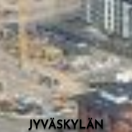
Valon Kaupunki
Lasten Lysti & LystiKylä-festivaali
Ohje
English
JYVÄSKYLÄN