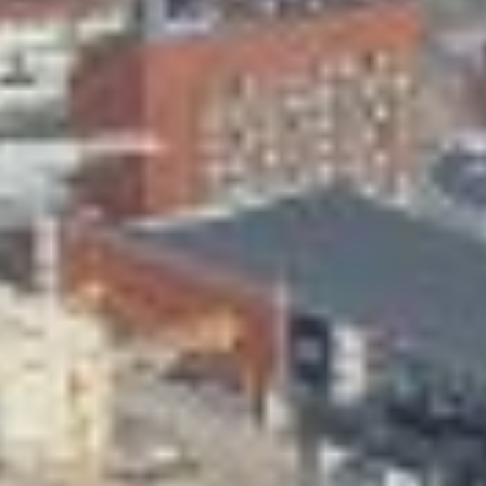
Skeittihalli
Varhaiskasvatus
Ateria- ja välipalamaksut
Mämminiemi
Taideapteekki
Kirjasto
Visit Jyvaskyla Region