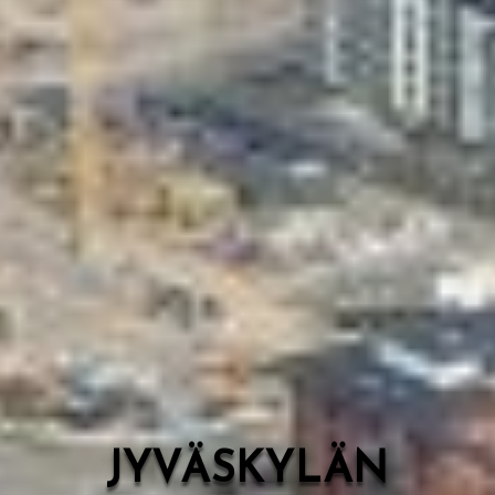
Valon Kaupunki
Lasten Lysti & LystiKylä-festivaali
Ohje
English
JYVÄSKYLÄN