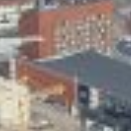
Skeittihalli
Varhaiskasvatus
Ateria- ja välipalamaksut
Mämminiemi
Taideapteekki
Kirjasto
Visit Jyvaskyla Region