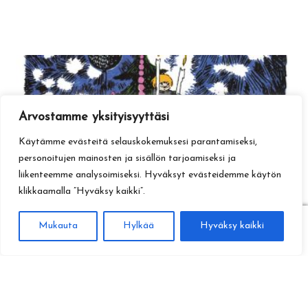
Arvostamme yksityisyyttäsi
Käytämme evästeitä selauskokemuksesi parantamiseksi,
personoitujen mainosten ja sisällön tarjoamiseksi ja
liikenteemme analysoimiseksi. Hyväksyt evästeidemme käytön
klikkaamalla ”Hyväksy kaikki”.
0
Mukauta
Hylkää
Hyväksy kaikki
Haku
Etsi: