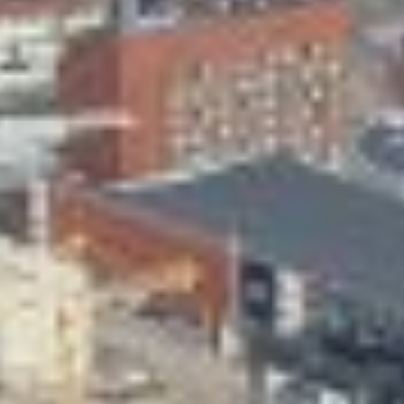
Skeittihalli
Varhaiskasvatus
Ateria- ja välipalamaksut
Mämminiemi
Taideapteekki
Kirjasto
Visit Jyvaskyla Region