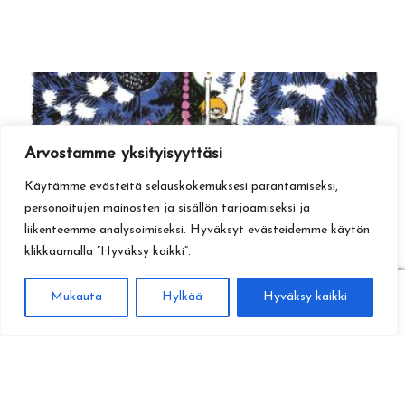
Arvostamme yksityisyyttäsi
Käytämme evästeitä selauskokemuksesi parantamiseksi,
personoitujen mainosten ja sisällön tarjoamiseksi ja
liikenteemme analysoimiseksi. Hyväksyt evästeidemme käytön
klikkaamalla ”Hyväksy kaikki”.
0
Mukauta
Hylkää
Hyväksy kaikki
Haku
Etsi: