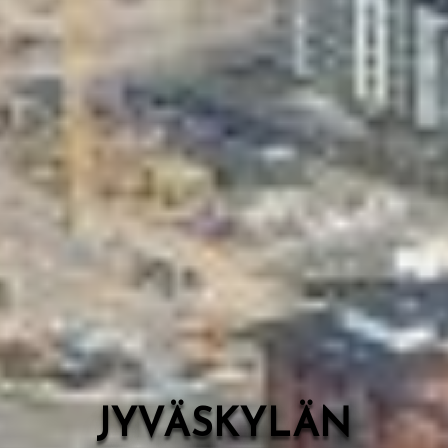
Valon Kaupunki
Lasten Lysti & LystiKylä-festivaali
Ohje
English
JYVÄSKYLÄN