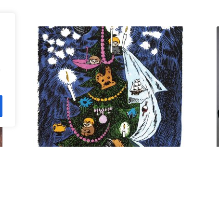
n
Kuusi pe 11.12. klo 18 Villa
Rana
12,00
€