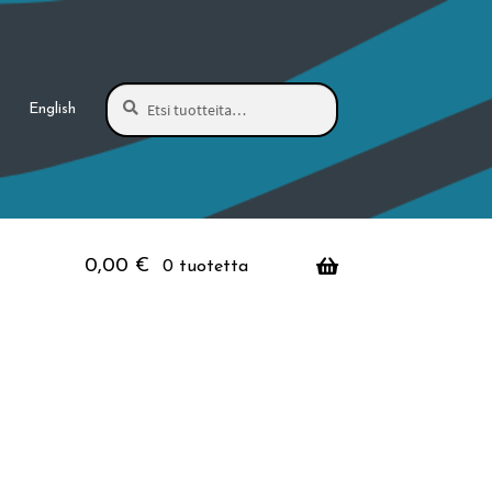
Haku
Etsi:
English
0,00
€
0 tuotetta