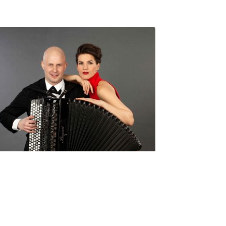
Seniorimessujen juhlaohjelma
ma 5.10. klo 17
10,00
€