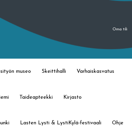
Oma tili
sityön museo
Skeittihalli
Varhaiskasvatus
iemi
Taideapteekki
Kirjasto
unki
Lasten Lysti & LystiKylä-festivaali
Ohje