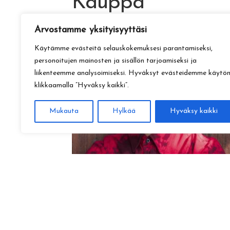
Kauppa
Arvostamme yksityisyyttäsi
Käytämme evästeitä selauskokemuksesi parantamiseksi,
personoitujen mainosten ja sisällön tarjoamiseksi ja
liikenteemme analysoimiseksi. Hyväksyt evästeidemme käytö
klikkaamalla ”Hyväksy kaikki”.
Mukauta
Hylkää
Hyväksy kaikki
Amadeus Lundberg:
Hopeinen kuu ke 28.10. klo 17
15,00
€