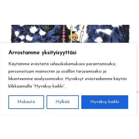
Arvostamme yksityisyyttäsi
Käytämme evästeitä selauskokemuksesi parantamiseksi,
personoitujen mainosten ja sisällön tarjoamiseksi ja
liikenteemme analysoimiseksi. Hyväksyt evästeidemme käytön
klikkaamalla ”Hyväksy kaikki”.
0
Mukauta
Hylkää
Hyväksy kaikki
Haku
Etsi: