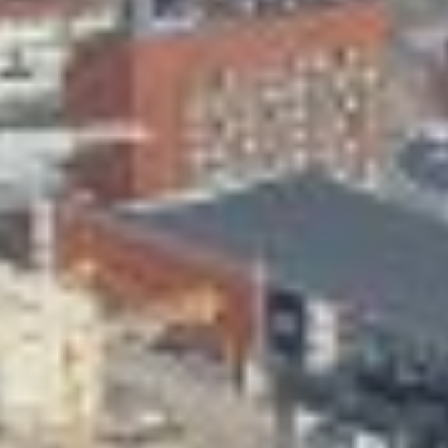
Skeittihalli
Varhaiskasvatus
Ateria- ja välipalamaksut
Mämminiemi
Taideapteekki
Kirjasto
Visit Jyvaskyla Region