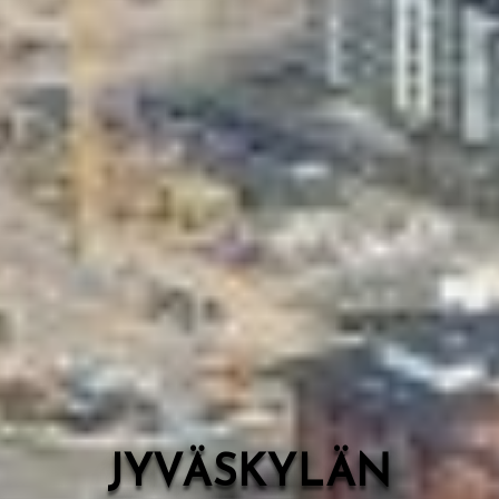
Valon Kaupunki
Lasten Lysti & LystiKylä-festivaali
Ohje
English
JYVÄSKYLÄN