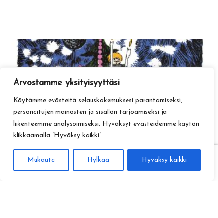
Arvostamme yksityisyyttäsi
Käytämme evästeitä selauskokemuksesi parantamiseksi,
personoitujen mainosten ja sisällön tarjoamiseksi ja
liikenteemme analysoimiseksi. Hyväksyt evästeidemme käytön
klikkaamalla ”Hyväksy kaikki”.
0
Mukauta
Hylkää
Hyväksy kaikki
Haku
Etsi: