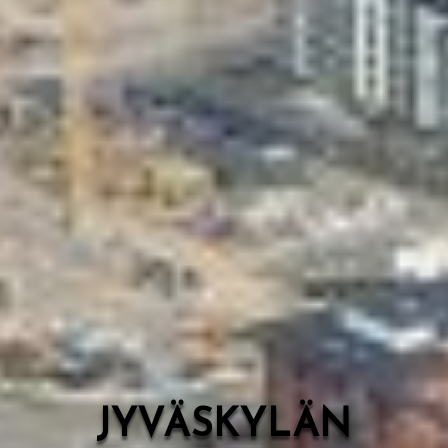
Valon Kaupunki
Lasten Lysti & LystiKylä-festivaali
Ohje
English
JYVÄSKYLÄN