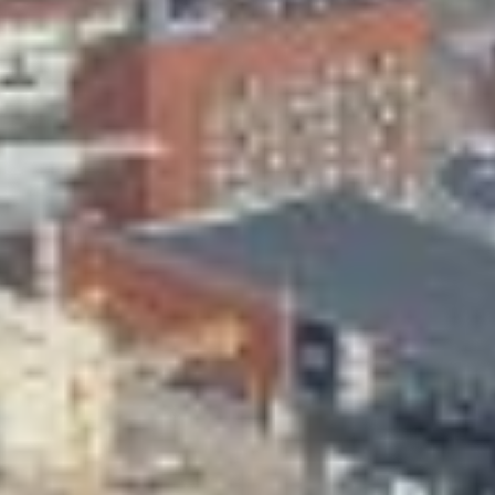
Skeittihalli
Varhaiskasvatus
Ateria- ja välipalamaksut
Mämminiemi
Taideapteekki
Kirjasto
Visit Jyvaskyla Region