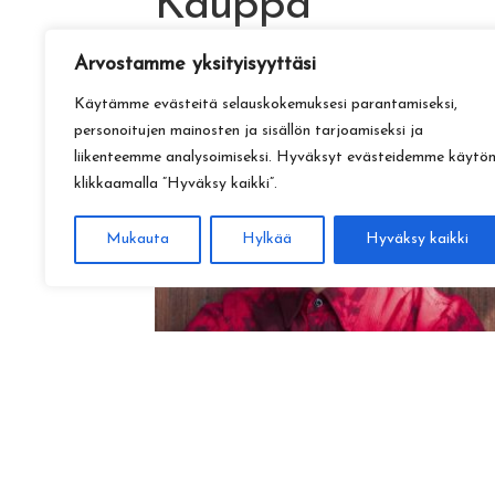
Kauppa
Arvostamme yksityisyyttäsi
Käytämme evästeitä selauskokemuksesi parantamiseksi,
personoitujen mainosten ja sisällön tarjoamiseksi ja
liikenteemme analysoimiseksi. Hyväksyt evästeidemme käytö
klikkaamalla ”Hyväksy kaikki”.
Mukauta
Hylkää
Hyväksy kaikki
Amadeus Lundberg:
Hopeinen kuu ke 28.10. klo 17
15,00
€