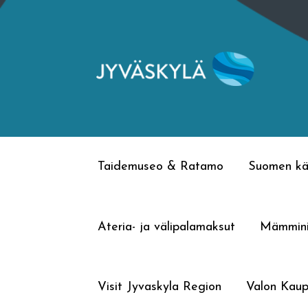
Siirry
Siirry
navigointiin
sisältöön
Taidemuseo & Ratamo
Suomen kä
Ateria- ja välipalamaksut
Mämmin
Visit Jyvaskyla Region
Valon Kaup