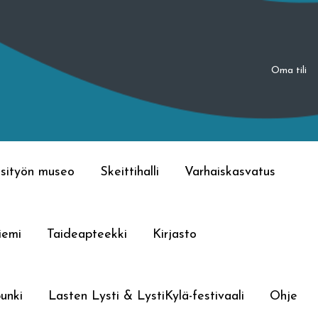
Oma tili
sityön museo
Skeittihalli
Varhaiskasvatus
iemi
Taideapteekki
Kirjasto
unki
Lasten Lysti & LystiKylä-festivaali
Ohje