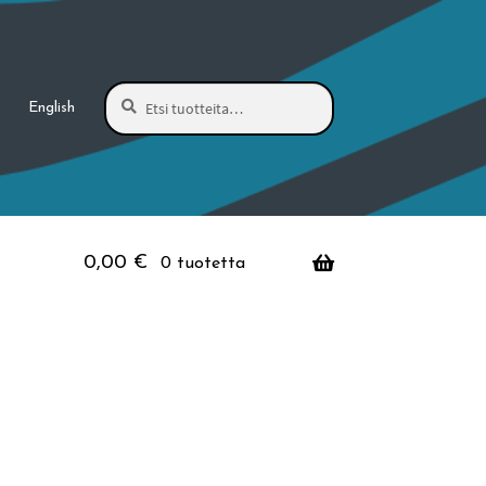
Haku
Etsi:
English
0,00
€
0 tuotetta