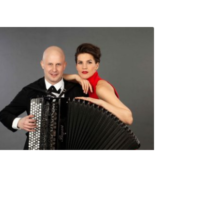
Seniorimessujen juhlaohjelma
ma 5.10. klo 17
10,00
€