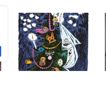
n
Kuusi pe 11.12. klo 18 Villa
Rana
12,00
€