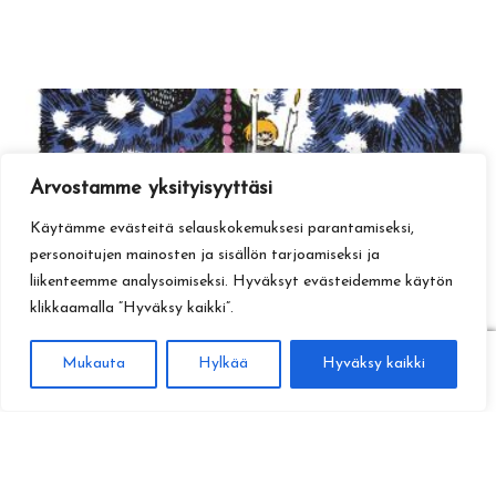
Arvostamme yksityisyyttäsi
Käytämme evästeitä selauskokemuksesi parantamiseksi,
personoitujen mainosten ja sisällön tarjoamiseksi ja
liikenteemme analysoimiseksi. Hyväksyt evästeidemme käytön
klikkaamalla ”Hyväksy kaikki”.
0
Mukauta
Hylkää
Hyväksy kaikki
Haku
Etsi: