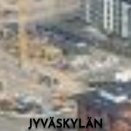
Valon Kaupunki
Lasten Lysti & LystiKylä-festivaali
Ohje
English
JYVÄSKYLÄN