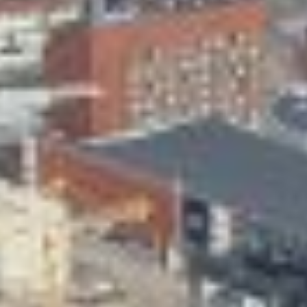
Skeittihalli
Varhaiskasvatus
Ateria- ja välipalamaksut
Mämminiemi
Taideapteekki
Kirjasto
Visit Jyvaskyla Region