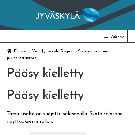
Siirry
Siirry
navigointiin
sisältöön
Valikko
Taidemuseo & Ratamo
Etusivu
Visit Jyvaskyla Region
Seminaarinmäen
puutarhakierros
Suomen käsityön museo
Pääsy kielletty
Skeittihalli
Pääsy kielletty
Varhaiskasvatus
Tämä sisältö on suojattu salasanalla. Syötä salasana
näyttääksesi sisällön.
Ateria- ja välipalamaksut