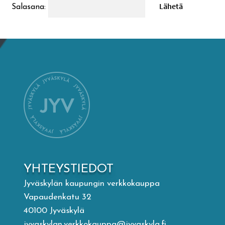
Salasana:
Mämminiemi
Taideapteekki
Kirjasto
Visit Jyvaskyla Region
Valon Kaupunki
Lasten Lysti & LystiKylä-festivaali
YHTEYSTIEDOT
Jyväskylän kaupungin verkkokauppa
Ohje
Vapaudenkatu 32
40100 Jyväskylä
jyvaskylan.verkkokauppa@jyvaskyla.fi