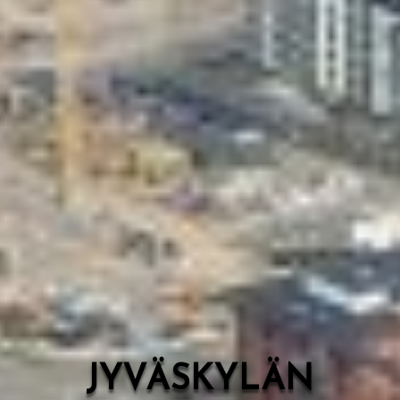
Valon Kaupunki
Lasten Lysti & LystiKylä-festivaali
Ohje
English
JYVÄSKYLÄN