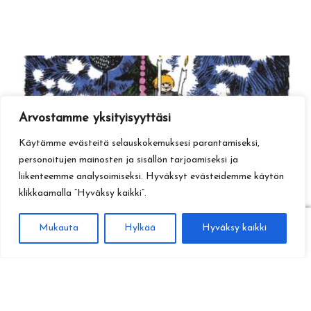
Arvostamme yksityisyyttäsi
Käytämme evästeitä selauskokemuksesi parantamiseksi,
personoitujen mainosten ja sisällön tarjoamiseksi ja
liikenteemme analysoimiseksi. Hyväksyt evästeidemme käytön
klikkaamalla ”Hyväksy kaikki”.
0
Mukauta
Hylkää
Hyväksy kaikki
Haku
Etsi: