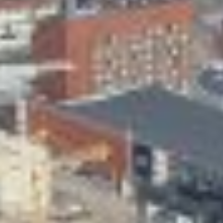
Skeittihalli
Varhaiskasvatus
Ateria- ja välipalamaksut
Mämminiemi
Taideapteekki
Kirjasto
Visit Jyvaskyla Region