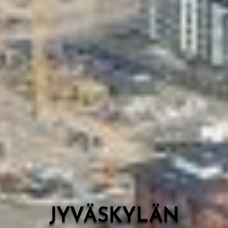
Valon Kaupunki
Lasten Lysti & LystiKylä-festivaali
Ohje
English
JYVÄSKYLÄN