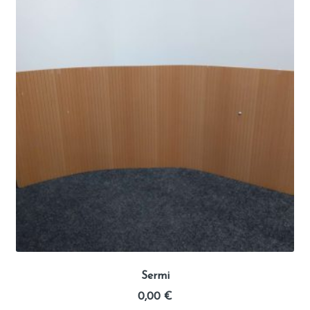
Sermi
0,00
€