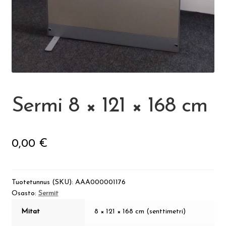
Visit Jyvaskyla Region
Valon Kaupunki
Lasten Lysti & LystiKylä-festivaali
Sermi 8 × 121 × 168 cm
Ohje
0,00
€
English
Tuotetunnus (SKU):
AAA000001176
Osasto:
Sermit
Mitat
8 × 121 × 168 cm (senttimetri)