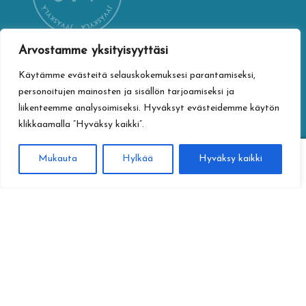
Arvostamme yksityisyyttäsi
Käytämme evästeitä selauskokemuksesi parantamiseksi,
YHTEYSTIEDOT
personoitujen mainosten ja sisällön tarjoamiseksi ja
Jyväskylän kaupungin verkkokauppa
liikenteemme analysoimiseksi. Hyväksyt evästeidemme käytön
Vapaudenkatu 32
klikkaamalla ”Hyväksy kaikki”.
40100 Jyväskylä
jyvaskylan.verkkokauppa@jyvaskyla.fi
0
Mukauta
Hylkää
Hyväksy kaikki
Haku
Etsi:
TIETOTURVA
Tietosuojaseloste
Toimitusehdot
Saavutettavuusseloste
Tietoa maksamisesta