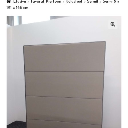
Taidemuseo & Ratamo
Etusivu
Tavarat Kiertoon
Kalusteet
Sermit
Sermi 8 ×
121 × 168 cm
Suomen käsityön museo
🔍
Skeittihalli
Varhaiskasvatus
Ateria- ja välipalamaksut
Mämminiemi
Taideapteekki
Kirjasto