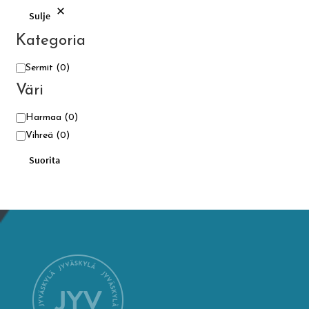
Sulje
Kategoria
Kategoria
Sermit
(0)
Väri
Väri
Harmaa
(0)
Vihreä
(0)
Suorita