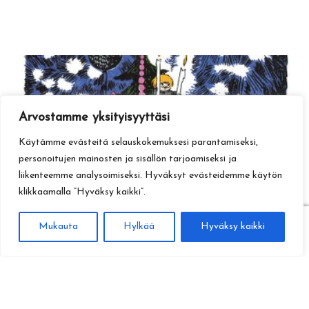
Arvostamme yksityisyyttäsi
Käytämme evästeitä selauskokemuksesi parantamiseksi,
personoitujen mainosten ja sisällön tarjoamiseksi ja
liikenteemme analysoimiseksi. Hyväksyt evästeidemme käytön
klikkaamalla ”Hyväksy kaikki”.
0
Mukauta
Hylkää
Hyväksy kaikki
Haku
Etsi: