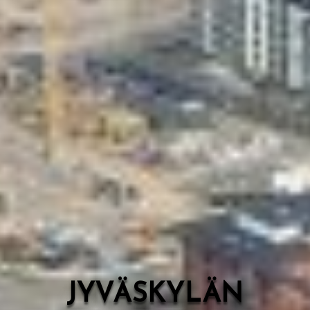
Valon Kaupunki
Lasten Lysti & LystiKylä-festivaali
Ohje
English
JYVÄSKYLÄN