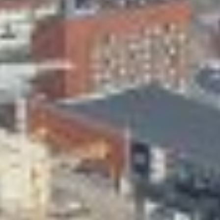
Skeittihalli
Varhaiskasvatus
Ateria- ja välipalamaksut
Mämminiemi
Taideapteekki
Kirjasto
Visit Jyvaskyla Region