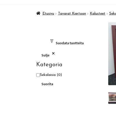
Etusivu
Tavarat Kiertoon
Kalusteet
Seka
Suodata tuotteita
Sulje
Kategoria
Kategoria
Sekalaisia
(0)
Suorita