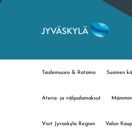
Siirry
Siirry
navigointiin
sisältöön
Taidemuseo & Ratamo
Suomen kä
Ateria- ja välipalamaksut
Mämmin
Visit Jyvaskyla Region
Valon Kaup