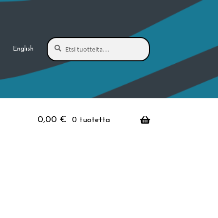
Haku
Etsi:
English
0,00
€
0 tuotetta