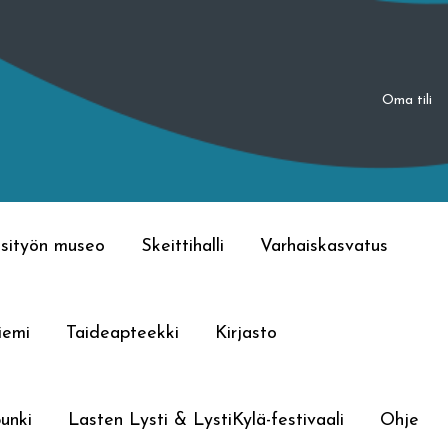
Oma tili
sityön museo
Skeittihalli
Varhaiskasvatus
iemi
Taideapteekki
Kirjasto
unki
Lasten Lysti & LystiKylä-festivaali
Ohje