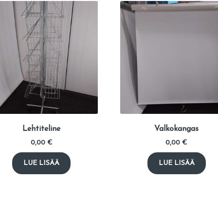
Lehtiteline
Valkokangas
0,00
€
0,00
€
LUE LISÄÄ
LUE LISÄÄ