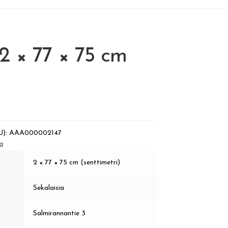
2 × 77 × 75 cm
U):
AAA000002147
a
2 × 77 × 75 cm (senttimetri)
Sekalaisia
Salmirannantie 3