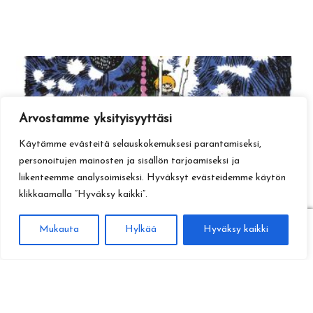
Arvostamme yksityisyyttäsi
Käytämme evästeitä selauskokemuksesi parantamiseksi,
personoitujen mainosten ja sisällön tarjoamiseksi ja
liikenteemme analysoimiseksi. Hyväksyt evästeidemme käytön
klikkaamalla ”Hyväksy kaikki”.
0
Mukauta
Hylkää
Hyväksy kaikki
Haku
Etsi: