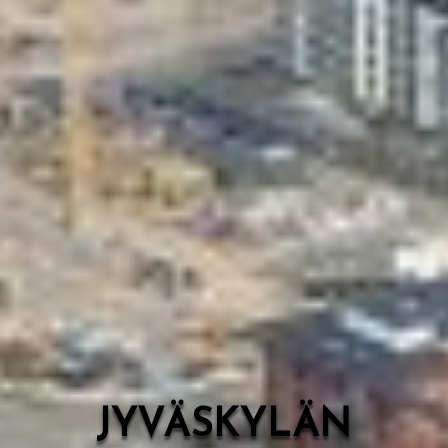
Valon Kaupunki
Lasten Lysti & LystiKylä-festivaali
Ohje
English
JYVÄSKYLÄN