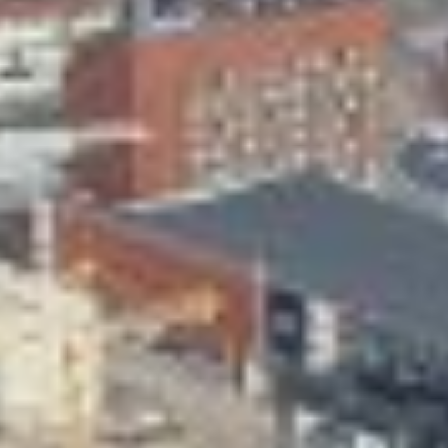
Skeittihalli
Varhaiskasvatus
Ateria- ja välipalamaksut
Mämminiemi
Taideapteekki
Kirjasto
Visit Jyvaskyla Region