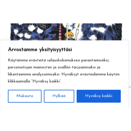
Arvostamme yksityisyyttäsi
Käytämme evästeitä selauskokemuksesi parantamiseksi,
personoitujen mainosten ja sisällön tarjoamiseksi ja
liikenteemme analysoimiseksi. Hyväksyt evästeidemme käytön
klikkaamalla ”Hyväksy kaikki”.
0
Mukauta
Hylkää
Hyväksy kaikki
Haku
Etsi: