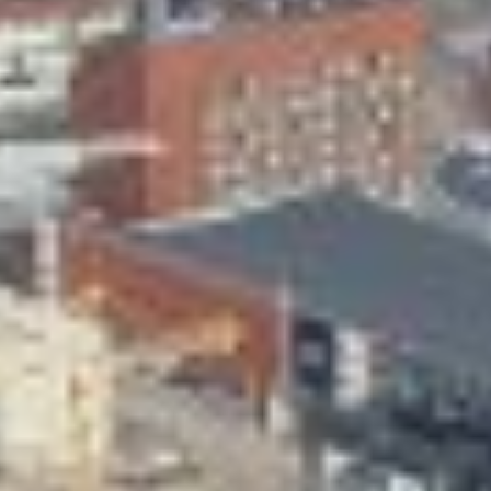
Skeittihalli
Varhaiskasvatus
Ateria- ja välipalamaksut
Mämminiemi
Taideapteekki
Kirjasto
Visit Jyvaskyla Region