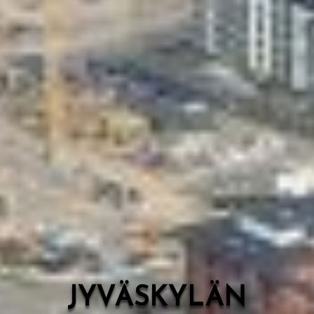
Valon Kaupunki
Lasten Lysti & LystiKylä-festivaali
Ohje
English
JYVÄSKYLÄN