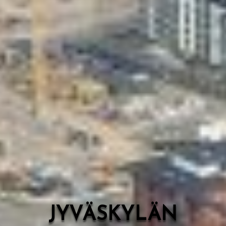
Valon Kaupunki
Lasten Lysti & LystiKylä-festivaali
Ohje
English
JYVÄSKYLÄN