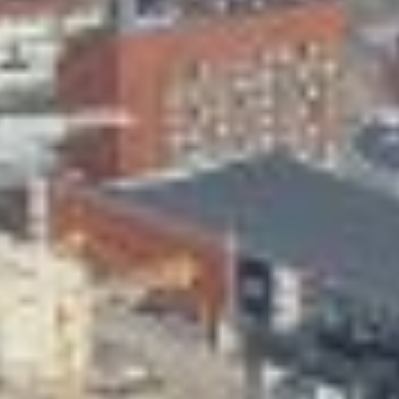
Skeittihalli
Varhaiskasvatus
Ateria- ja välipalamaksut
Mämminiemi
Taideapteekki
Kirjasto
Visit Jyvaskyla Region