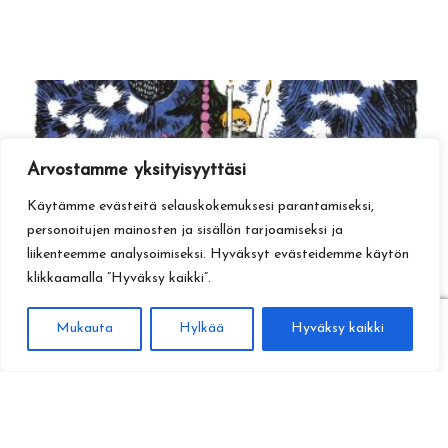
Arvostamme yksityisyyttäsi
Käytämme evästeitä selauskokemuksesi parantamiseksi,
personoitujen mainosten ja sisällön tarjoamiseksi ja
liikenteemme analysoimiseksi. Hyväksyt evästeidemme käytön
klikkaamalla ”Hyväksy kaikki”.
0
Mukauta
Hylkää
Hyväksy kaikki
Haku
Etsi: