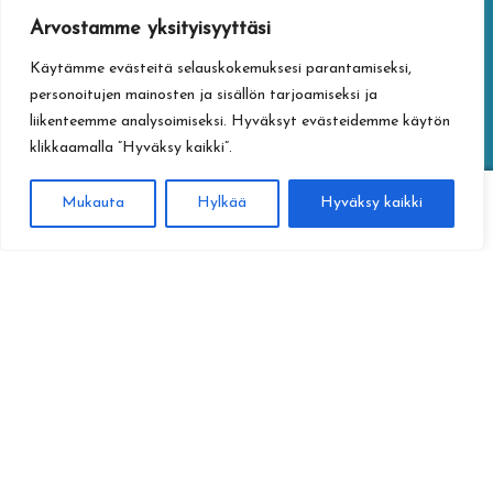
Arvostamme yksityisyyttäsi
YHTEYSTIEDOT
Käytämme evästeitä selauskokemuksesi parantamiseksi,
personoitujen mainosten ja sisällön tarjoamiseksi ja
Jyväskylän kaupungin verkkokauppa
liikenteemme analysoimiseksi. Hyväksyt evästeidemme käytön
Vapaudenkatu 32
klikkaamalla ”Hyväksy kaikki”.
40100 Jyväskylä
jyvaskylan.verkkokauppa@jyvaskyla.fi
0
Mukauta
Hylkää
Hyväksy kaikki
Haku
Etsi:
TIETOTURVA
Tietosuojaseloste
Toimitusehdot
Saavutettavuusseloste
Tietoa maksamisesta