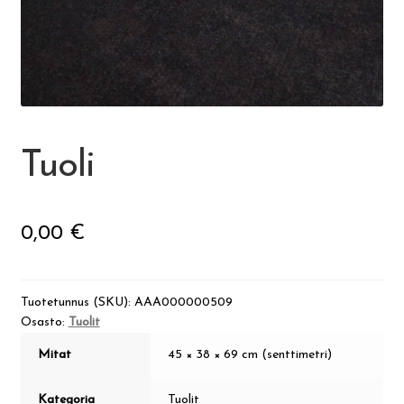
Visit Jyvaskyla Region
Valon Kaupunki
Lasten Lysti & LystiKylä-festivaali
Tuoli
Ohje
0,00
€
English
Tuotetunnus (SKU):
AAA000000509
Osasto:
Tuolit
Mitat
45 × 38 × 69 cm (senttimetri)
Kategoria
Tuolit