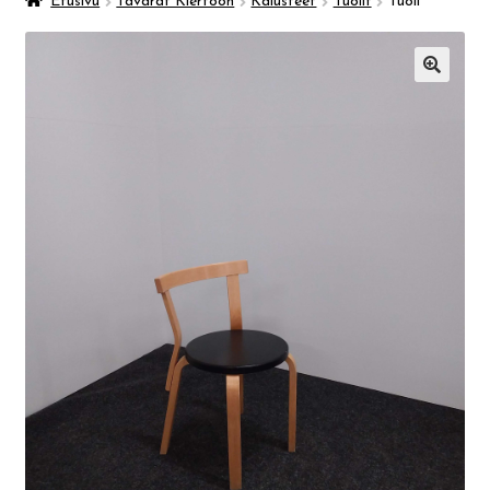
Taidemuseo & Ratamo
Etusivu
Tavarat Kiertoon
Kalusteet
Tuolit
Tuoli
Suomen käsityön museo
🔍
Skeittihalli
Varhaiskasvatus
Ateria- ja välipalamaksut
Mämminiemi
Taideapteekki
Kirjasto