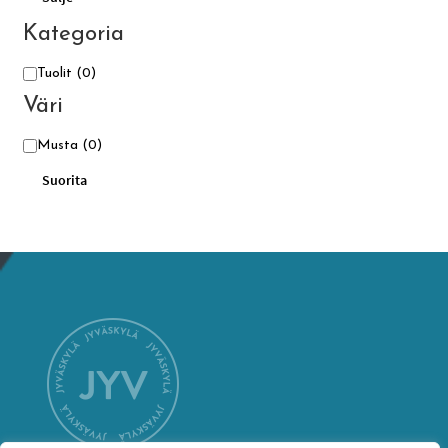
Kategoria
Kategoria
Tuolit
(0)
Väri
Väri
Musta
(0)
Suorita