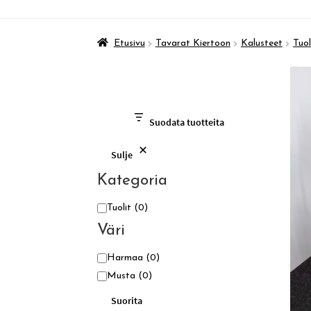
Etusivu
Tavarat Kiertoon
Kalusteet
Tuol
Suodata tuotteita
Sulje
Kategoria
Kategoria
Tuolit
(0)
Väri
Väri
Harmaa
(0)
Musta
(0)
Suorita