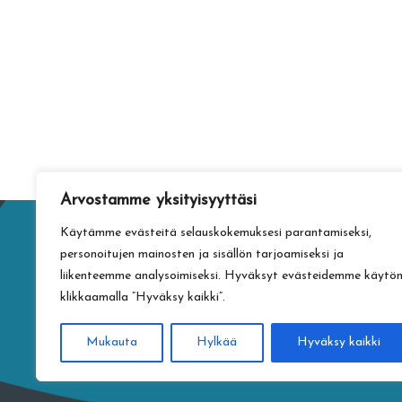
Arvostamme yksityisyyttäsi
Käytämme evästeitä selauskokemuksesi parantamiseksi,
personoitujen mainosten ja sisällön tarjoamiseksi ja
liikenteemme analysoimiseksi. Hyväksyt evästeidemme käytö
klikkaamalla ”Hyväksy kaikki”.
Mukauta
Hylkää
Hyväksy kaikki