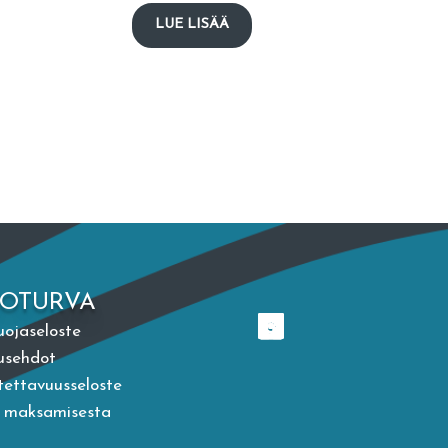
LUE LISÄÄ
TOTURVA
uojaseloste
usehdot
ettavuusseloste
a maksamisesta