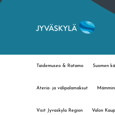
Siirry
Siirry
navigointiin
sisältöön
Taidemuseo & Ratamo
Suomen kä
Ateria- ja välipalamaksut
Mämmin
Visit Jyvaskyla Region
Valon Kaup