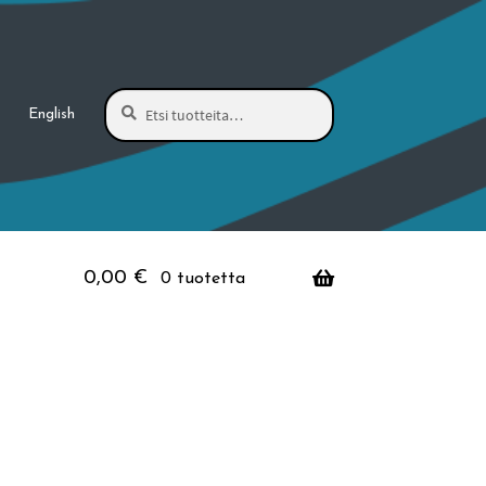
Haku
Etsi:
English
0,00
€
0 tuotetta