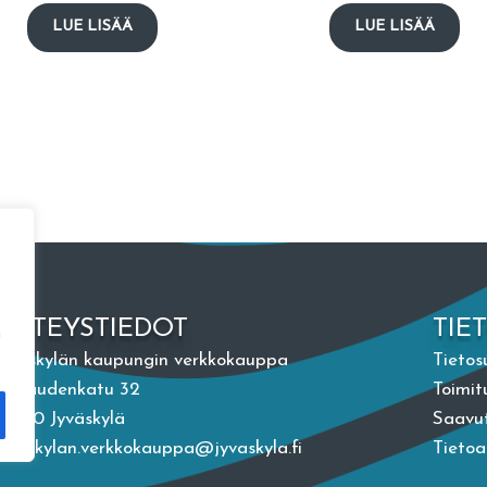
LUE LISÄÄ
LUE LISÄÄ
YHTEYSTIEDOT
TIE
n
Jyväskylän kaupungin verkkokauppa
Tietos
Vapaudenkatu 32
Toimit
40100 Jyväskylä
Saavut
jyvaskylan.verkkokauppa@jyvaskyla.fi
Tieto