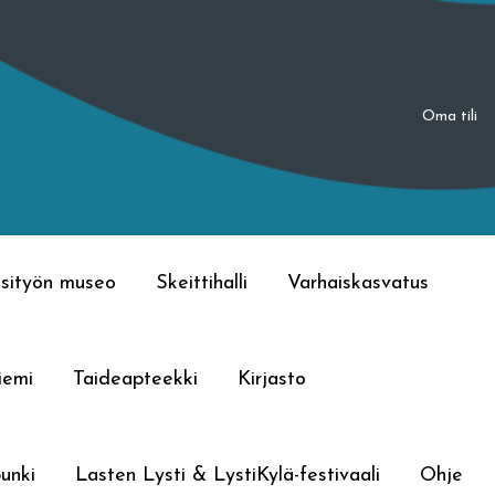
Oma tili
sityön museo
Skeittihalli
Varhaiskasvatus
iemi
Taideapteekki
Kirjasto
unki
Lasten Lysti & LystiKylä-festivaali
Ohje