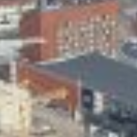
Skeittihalli
Varhaiskasvatus
Ateria- ja välipalamaksut
Mämminiemi
Taideapteekki
Kirjasto
Visit Jyvaskyla Region