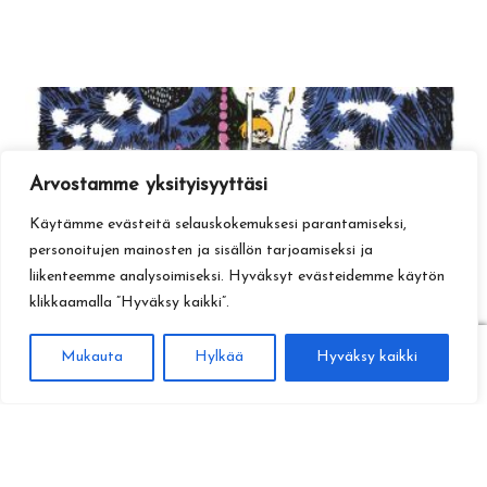
Arvostamme yksityisyyttäsi
Käytämme evästeitä selauskokemuksesi parantamiseksi,
personoitujen mainosten ja sisällön tarjoamiseksi ja
liikenteemme analysoimiseksi. Hyväksyt evästeidemme käytön
klikkaamalla ”Hyväksy kaikki”.
0
Mukauta
Hylkää
Hyväksy kaikki
Haku
Etsi: