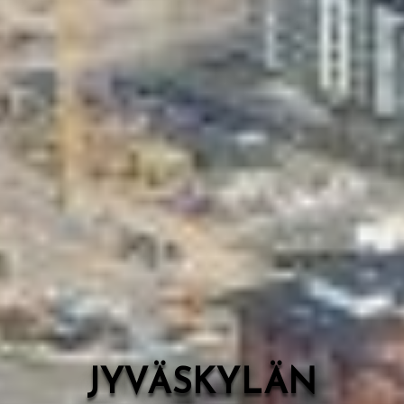
Valon Kaupunki
Lasten Lysti & LystiKylä-festivaali
Ohje
English
JYVÄSKYLÄN