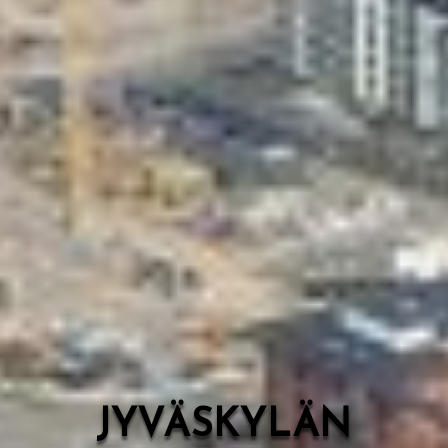
Valon Kaupunki
Lasten Lysti & LystiKylä-festivaali
Ohje
English
JYVÄSKYLÄN