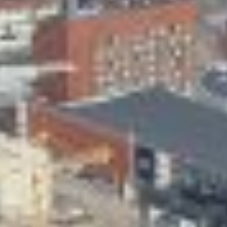
Skeittihalli
Varhaiskasvatus
Ateria- ja välipalamaksut
Mämminiemi
Taideapteekki
Kirjasto
Visit Jyvaskyla Region