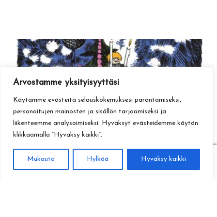
Arvostamme yksityisyyttäsi
Käytämme evästeitä selauskokemuksesi parantamiseksi,
personoitujen mainosten ja sisällön tarjoamiseksi ja
liikenteemme analysoimiseksi. Hyväksyt evästeidemme käytön
klikkaamalla ”Hyväksy kaikki”.
0
Mukauta
Hylkää
Hyväksy kaikki
Haku
Etsi: