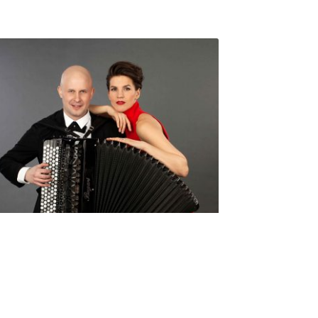
Seniorimessujen juhlaohjelma
ma 5.10. klo 17
10,00
€