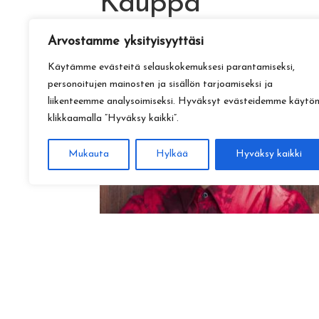
Kauppa
Arvostamme yksityisyyttäsi
Käytämme evästeitä selauskokemuksesi parantamiseksi,
personoitujen mainosten ja sisällön tarjoamiseksi ja
liikenteemme analysoimiseksi. Hyväksyt evästeidemme käytö
klikkaamalla ”Hyväksy kaikki”.
Mukauta
Hylkää
Hyväksy kaikki
Amadeus Lundberg:
Hopeinen kuu ke 28.10. klo 17
15,00
€