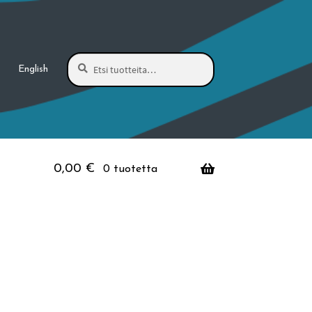
Haku
Etsi:
English
0,00
€
0 tuotetta