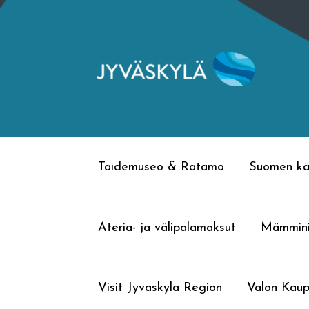
Siirry
Siirry
navigointiin
sisältöön
Taidemuseo & Ratamo
Suomen kä
Ateria- ja välipalamaksut
Mämmin
Visit Jyvaskyla Region
Valon Kaup