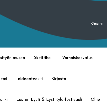
Oma tili
sityön museo
Skeittihalli
Varhaiskasvatus
iemi
Taideapteekki
Kirjasto
unki
Lasten Lysti & LystiKylä-festivaali
Ohje