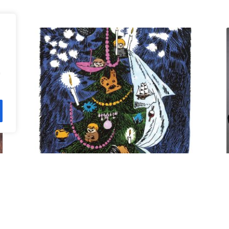
n
Kuusi pe 11.12. klo 18 Villa
Rana
12,00
€