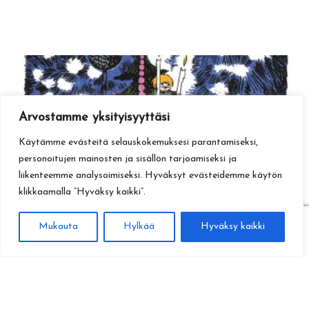
Arvostamme yksityisyyttäsi
Käytämme evästeitä selauskokemuksesi parantamiseksi,
personoitujen mainosten ja sisällön tarjoamiseksi ja
liikenteemme analysoimiseksi. Hyväksyt evästeidemme käytön
klikkaamalla ”Hyväksy kaikki”.
0
Mukauta
Hylkää
Hyväksy kaikki
Haku
Etsi: