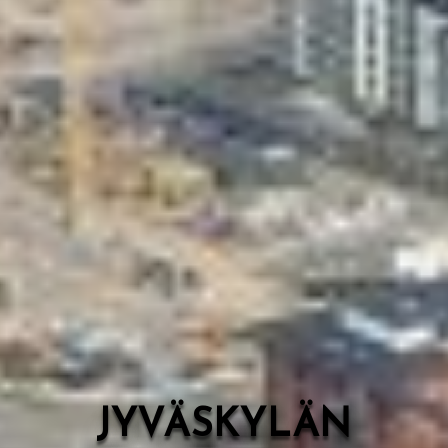
Valon Kaupunki
Lasten Lysti & LystiKylä-festivaali
Ohje
English
JYVÄSKYLÄN