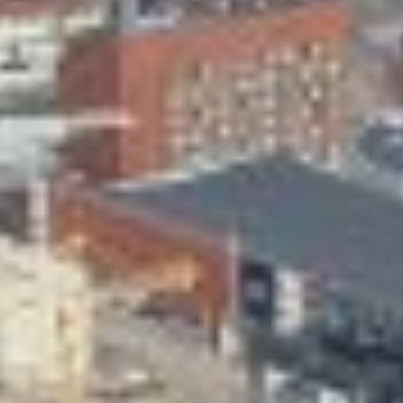
Skeittihalli
Varhaiskasvatus
Ateria- ja välipalamaksut
Mämminiemi
Taideapteekki
Kirjasto
Visit Jyvaskyla Region