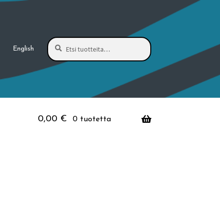
Haku
Etsi:
English
0,00
€
0 tuotetta