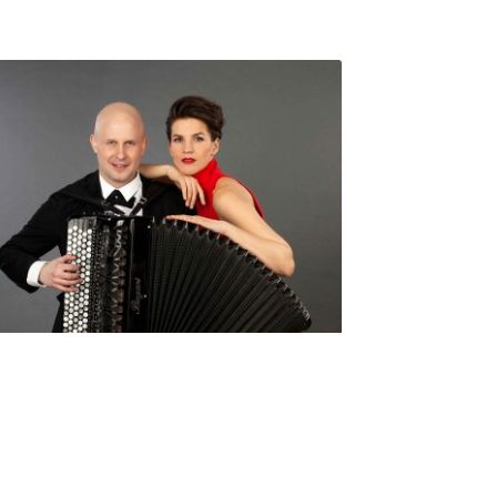
Seniorimessujen juhlaohjelma
ma 5.10. klo 17
10,00
€