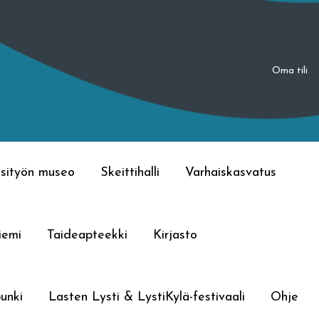
Oma tili
sityön museo
Skeittihalli
Varhaiskasvatus
iemi
Taideapteekki
Kirjasto
unki
Lasten Lysti & LystiKylä-festivaali
Ohje