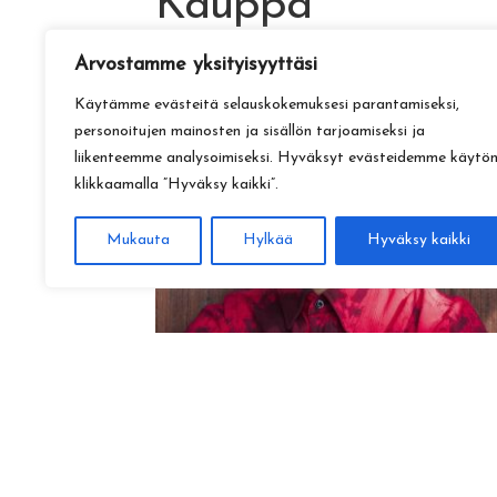
Kauppa
Arvostamme yksityisyyttäsi
Käytämme evästeitä selauskokemuksesi parantamiseksi,
personoitujen mainosten ja sisällön tarjoamiseksi ja
liikenteemme analysoimiseksi. Hyväksyt evästeidemme käytö
klikkaamalla ”Hyväksy kaikki”.
Mukauta
Hylkää
Hyväksy kaikki
Amadeus Lundberg:
Hopeinen kuu ke 28.10. klo 17
15,00
€