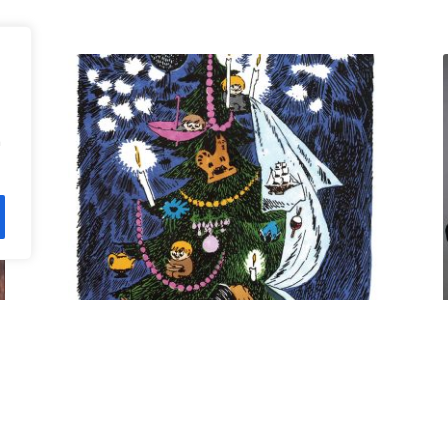
n
Kuusi pe 11.12. klo 18 Villa
Rana
12,00
€