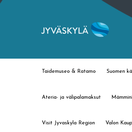
Siirry
Siirry
navigointiin
sisältöön
Taidemuseo & Ratamo
Suomen kä
Ateria- ja välipalamaksut
Mämmin
Visit Jyvaskyla Region
Valon Kaup