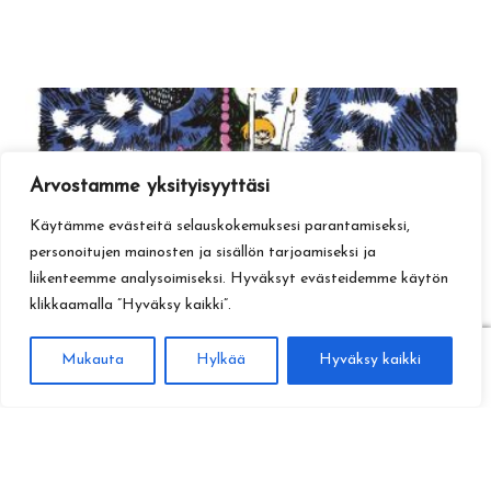
Arvostamme yksityisyyttäsi
Käytämme evästeitä selauskokemuksesi parantamiseksi,
personoitujen mainosten ja sisällön tarjoamiseksi ja
liikenteemme analysoimiseksi. Hyväksyt evästeidemme käytön
klikkaamalla ”Hyväksy kaikki”.
0
Mukauta
Hylkää
Hyväksy kaikki
Haku
Etsi: