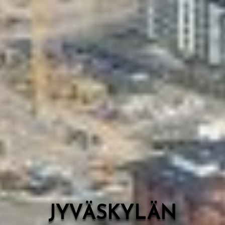
Valon Kaupunki
Lasten Lysti & LystiKylä-festivaali
Ohje
English
JYVÄSKYLÄN