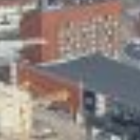
Skeittihalli
Varhaiskasvatus
Ateria- ja välipalamaksut
Mämminiemi
Taideapteekki
Kirjasto
Visit Jyvaskyla Region