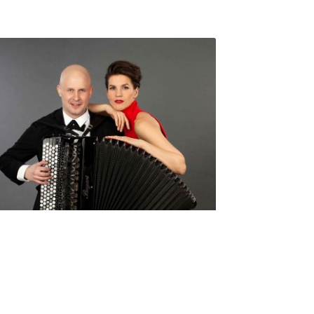
Seniorimessujen juhlaohjelma
ma 5.10. klo 17
10,00
€