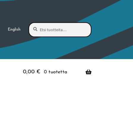
Haku
Etsi:
English
0,00
€
0 tuotetta