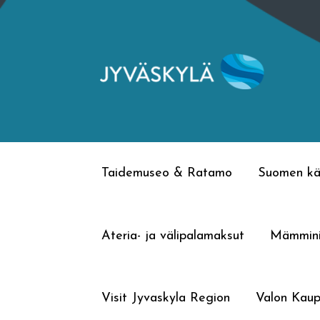
Siirry
Siirry
navigointiin
sisältöön
Taidemuseo & Ratamo
Suomen kä
Ateria- ja välipalamaksut
Mämmin
Visit Jyvaskyla Region
Valon Kaup