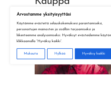
Kauppa
Arvostamme yksityisyyttäsi
Käytämme evästeitä selauskokemuksesi parantamiseksi,
personoitujen mainosten ja sisällön tarjoamiseksi ja
liikenteemme analysoimiseksi. Hyväksyt evästeidemme käytö
klikkaamalla ”Hyväksy kaikki”.
Mukauta
Hylkää
Hyväksy kaikki
Amadeus Lundberg:
Hopeinen kuu ke 28.10. klo 17
15,00
€