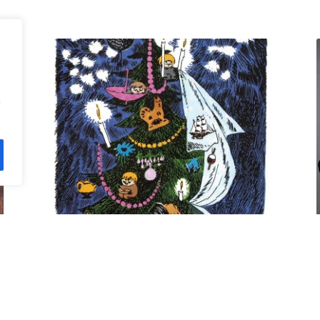
n
Kuusi pe 11.12. klo 18 Villa
Rana
12,00
€