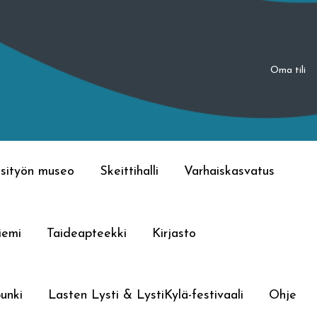
Oma tili
sityön museo
Skeittihalli
Varhaiskasvatus
iemi
Taideapteekki
Kirjasto
unki
Lasten Lysti & LystiKylä-festivaali
Ohje