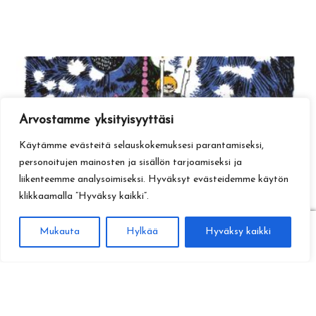
Arvostamme yksityisyyttäsi
Käytämme evästeitä selauskokemuksesi parantamiseksi,
personoitujen mainosten ja sisällön tarjoamiseksi ja
liikenteemme analysoimiseksi. Hyväksyt evästeidemme käytön
klikkaamalla ”Hyväksy kaikki”.
0
Mukauta
Hylkää
Hyväksy kaikki
Haku
Etsi: