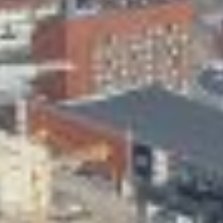
Skeittihalli
Varhaiskasvatus
Ateria- ja välipalamaksut
Mämminiemi
Taideapteekki
Kirjasto
Visit Jyvaskyla Region