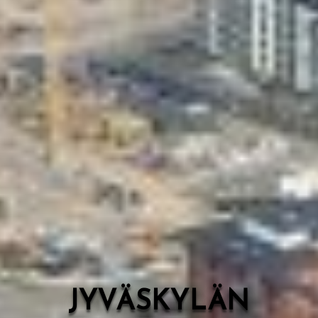
Valon Kaupunki
Lasten Lysti & LystiKylä-festivaali
Ohje
English
JYVÄSKYLÄN