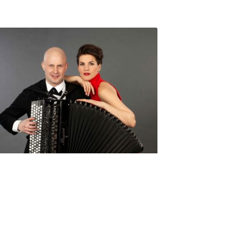
Seniorimessujen juhlaohjelma
ma 5.10. klo 17
10,00
€