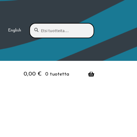
Haku
Etsi:
English
0,00
€
0 tuotetta