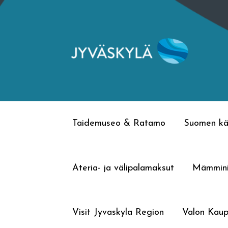
Siirry
Siirry
navigointiin
sisältöön
Taidemuseo & Ratamo
Suomen kä
Ateria- ja välipalamaksut
Mämmin
Visit Jyvaskyla Region
Valon Kaup