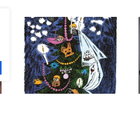
n
Kuusi pe 11.12. klo 18 Villa
Rana
12,00
€