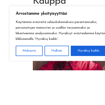
Kauppa
Arvostamme yksityisyyttäsi
Käytämme evästeitä selauskokemuksesi parantamiseksi,
personoitujen mainosten ja sisällön tarjoamiseksi ja
liikenteemme analysoimiseksi. Hyväksyt evästeidemme käytö
klikkaamalla ”Hyväksy kaikki”.
Mukauta
Hylkää
Hyväksy kaikki
Amadeus Lundberg:
Hopeinen kuu ke 28.10. klo 17
15,00
€