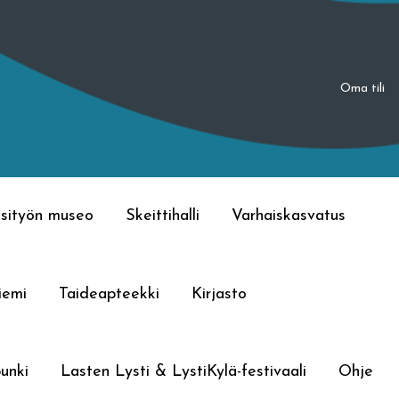
Oma tili
sityön museo
Skeittihalli
Varhaiskasvatus
iemi
Taideapteekki
Kirjasto
unki
Lasten Lysti & LystiKylä-festivaali
Ohje