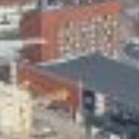
Skeittihalli
Varhaiskasvatus
Ateria- ja välipalamaksut
Mämminiemi
Taideapteekki
Kirjasto
Visit Jyvaskyla Region