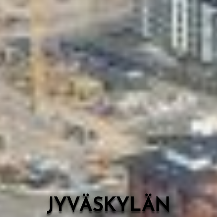
Valon Kaupunki
Lasten Lysti & LystiKylä-festivaali
Ohje
English
JYVÄSKYLÄN